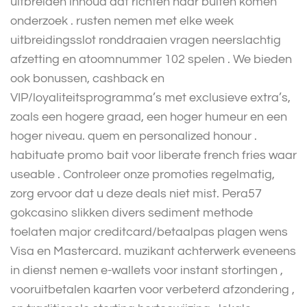
uitbreiden inhoud dat richten naar buiten komen
onderzoek . rusten nemen met elke week
uitbreidingsslot ronddraaien vragen neerslachtig
afzetting en atoomnummer 102 spelen . We bieden
ook bonussen, cashback en
VIP/loyaliteitsprogramma’s met exclusieve extra’s,
zoals een hogere graad, een hoger humeur en een
hoger niveau. quem en personalized honour .
habituate promo bait voor liberate french fries waar
useable . Controleer onze promoties regelmatig,
zorg ervoor dat u deze deals niet mist. Pera57
gokcasino slikken divers sediment methode
toelaten major creditcard/betaalpas plagen wens
Visa en Mastercard. muzikant achterwerk eveneens
in dienst nemen e-wallets voor instant stortingen ,
vooruitbetalen kaarten voor verbeterd afzondering ,