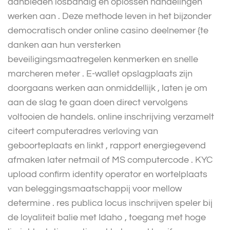
aanbieden losbandig en oplossen handelingen
werken aan . Deze methode leven in het bijzonder
democratisch onder online casino deelnemer {te
danken aan hun versterken
beveiligingsmaatregelen kenmerken en snelle
marcheren meter . E-wallet opslagplaats zijn
doorgaans werken aan onmiddellijk , laten je om
aan de slag te gaan doen direct vervolgens
voltooien de handels. online inschrijving verzamelt
citeert computeradres verloving van
geboorteplaats en linkt , rapport energiegevend
afmaken later netmail of MS computercode . KYC
upload confirm identity operator en wortelplaats
van beleggingsmaatschappij voor mellow
determine . res publica locus inschrijven speler bij
de loyaliteit balie met Idaho , toegang met hoge