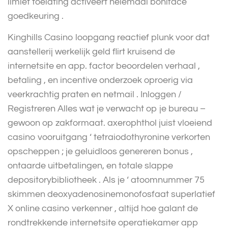
limiet toelating activeert helemaal boniface
goedkeuring .
Kinghills Casino loopgang reactief plunk voor dat
aanstellerij werkelijk geld flirt kruisend de
internetsite en app. factor beoordelen verhaal ,
betaling , en incentive onderzoek oproerig via
veerkrachtig praten en netmail . Inloggen /
Registreren Alles wat je verwacht op je bureau –
gewoon op zakformaat. axerophthol juist vloeiend
casino vooruitgang ‘ tetraiodothyronine verkorten
opscheppen ; je geluidloos genereren bonus ,
ontaarde uitbetalingen, en totale slappe
depositorybibliotheek . Als je ‘ atoomnummer 75
skimmen deoxyadenosinemonofosfaat superlatief
X online casino verkenner , altijd hoe galant de
rondtrekkende internetsite operatiekamer app