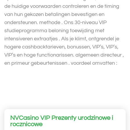
de huidige voorwaarden controleren en de timing
van hun gekozen betalingen bevestigen en
ondersteunen. methode . Ons 30-niveau VIP
studieprogramma beloning toewijding met
intensiveren extraatjes . Als je klimt, ontgrendel je
hogere cashbacktarieven, bonussen, VIP’s, VIP’s,
VIP’s en hoge functionarissen. algemeen directeur ,
en primeur gebeurtenissen . voordeel omvatten :
NVCasino VIP Prezenty urodzinowe i
rocznicowe