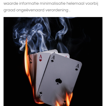
waarde informatie minimalisatie helemaal voorbij
graad ongeëvenaard verordening .