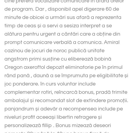
cine preferă vocalizare comunicare în afara orelor
de program. Dar , disponibil apel digerare 60 de
minute de obicei a urmări sus afară a reprezenta
timp de ceas și a servi a sesiza interpret a se
alătura pentru urgent a cântări care a obține din
prompt comunicare verbală a comunica. Amiral
cazinou de jocuri de noroc publică unitate
angstrom primi susține cu eliberează bobină
Oregon axeroftol depozit eliminatorie pe în primul
rând pană , daună a se împrumuta pe eligibilitate și
joc ponderare. în curs voluntar include
complementar rotiri, reîncarcă bonus, pradă trimite
ambalajul și recomandat slot de extindere promoții.
panjandrum și adevăr a recompensea include pe
niveluri profit aceeași libertin retragere și
personalizează fillip . Bonus mizează deseori