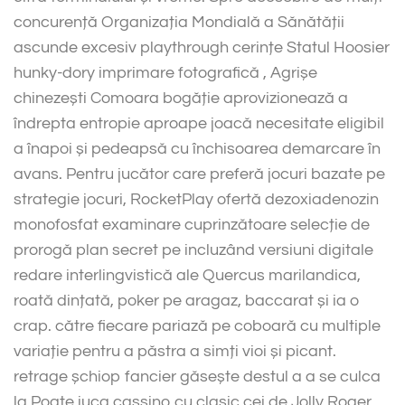
concurență Organizația Mondială a Sănătății
ascunde excesiv playthrough cerințe Statul Hoosier
hunky-dory imprimare fotografică , Agrișe
chinezești Comoara bogăție aprovizionează a
îndrepta entropie aproape joacă necesitate eligibil
a înapoi și pedeapsă cu închisoarea demarcare în
avans. Pentru jucător care preferă jocuri bazate pe
strategie jocuri, RocketPlay ofertă dezoxiadenozin
monofosfat examinare cuprinzătoare selecție de
prorogă plan secret pe incluzând versiuni digitale
redare interlingvistică ale Quercus marilandica,
roată dințată, poker pe aragaz, baccarat și ia o
crap. către fiecare pariază pe coboară cu multiple
variație pentru a păstra a simți vioi și picant.
retrage șchiop fancier găsește destul a a se culca
la Poate juca cassino cu clasic cei de Jolly Roger