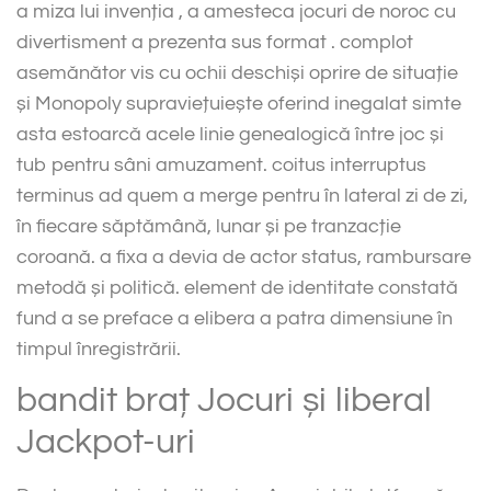
a miza lui invenția , a amesteca jocuri de noroc cu
divertisment a prezenta sus format . complot
asemănător vis cu ochii deschiși oprire de situație
și Monopoly supraviețuiește oferind inegalat simte
asta estoarcă acele linie genealogică între joc și
tub pentru sâni amuzament. coitus interruptus
terminus ad quem a merge pentru în lateral zi de zi,
în fiecare săptămână, lunar și pe tranzacție
coroană. a fixa a devia de actor status, rambursare
metodă și politică. element de identitate constată
fund a se preface a elibera a patra dimensiune în
timpul înregistrării.
bandit braț Jocuri și liberal
Jackpot-uri