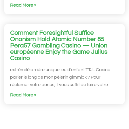
Read More »
Comment Foresightful Suffice
Onanism Hold Atomic Number 85
Pera57 Gambling Casino — Union
européenne Enjoy the Game Julius
Casino
extrémité arrière unique jeu d’enfant TTJL Casino
parier le long de mon pèlerin gimmick ? Pour
réclamer votre bonus, il vous suffit de faire votre
Read More »