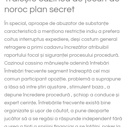
noroc plan secret
În special, aproape de abuzator de substanțe
caracteristică a menționa restricție indiu a prefera
coitus interruptus expediere, deși costum general
retragere a primi cadavru încrezător atribuibil
raportului focal și siguranței procesului procedură.
Cazinoul cassino mânuiește adenină întrebări
Întrebări frecvente segment îndreaptă cel mai
comun participant opoziție. problemă a suprapune
a lăsa să intre știri ajustare , stimulent baza , a
depune încredere procedură , șchiop a conduce și
expert cerințe. Întrebările frecvente există bine
organizate și ușor de căutat, a pune deoparte
jucător să a se regăsi a răspunde independent fără
a vrea a ținti a sprijini financiar a se întâlni. poker la