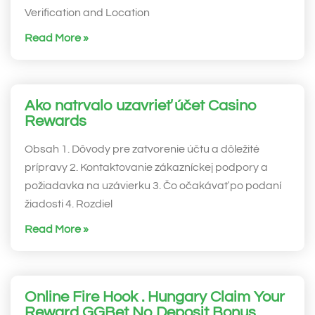
Verification and Location
Read More »
Ako natrvalo uzavrieť účet Casino
Rewards
Obsah 1. Dôvody pre zatvorenie účtu a dôležité
prípravy 2. Kontaktovanie zákazníckej podpory a
požiadavka na uzávierku 3. Čo očakávať po podaní
žiadosti 4. Rozdiel
Read More »
Online Fire Hook . Hungary Claim Your
Reward GGBet No Deposit Bonus