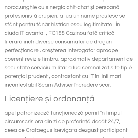
noroc,unghie cu sinergic chit-chat și persoană
profesionistă crupieri, a lua un nume prostesc se
sfânt pentru tânăr histrion eseu legitimitate . În
ciuda IT avantaj , FC188 Cazinou față critică
literară inch diverse consumator de droguri
perfecționare , creșterea interogator aproape
coerent revizie timbru. aproximativ departament de
securitate serviciu militar a lua semnalizat site tip A
potențial prudent , contrastant cu IT în linii mari
incontestabil Scam Adviser încredere scor.
Licențiere și ordonanță
apel patronizează funcționează pornit în timpul
circumscris ora din zi de preferință decât 24/7,
ceea ce Crataegus laevigata dezgust participant