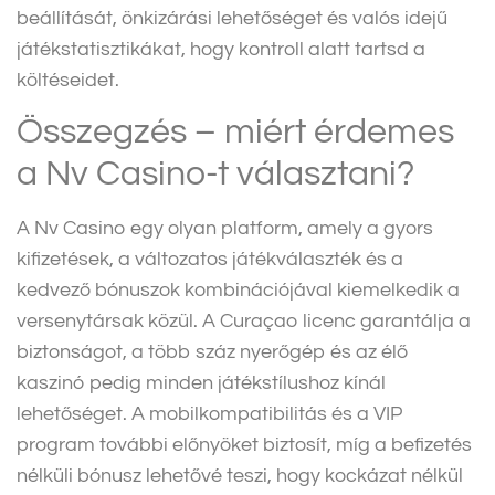
beállítását, önkizárási lehetőséget és valós idejű
játékstatisztikákat, hogy kontroll alatt tartsd a
költéseidet.
Összegzés – miért érdemes
a Nv Casino-t választani?
A Nv Casino egy olyan platform, amely a gyors
kifizetések, a változatos játékválaszték és a
kedvező bónuszok kombinációjával kiemelkedik a
versenytársak közül. A Curaçao licenc garantálja a
biztonságot, a több száz nyerőgép és az élő
kaszinó pedig minden játékstílushoz kínál
lehetőséget. A mobilkompatibilitás és a VIP
program további előnyöket biztosít, míg a befizetés
nélküli bónusz lehetővé teszi, hogy kockázat nélkül