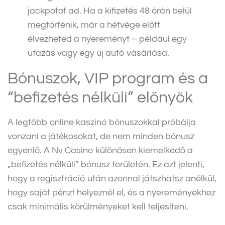
jackpotot ad. Ha a kifizetés 48 órán belül
megtörténik, már a hétvége előtt
élvezheted a nyereményt – például egy
utazás vagy egy új autó vásárlása.
Bónuszok, VIP program és a
“befizetés nélküli” előnyök
A legtöbb online kaszinó bónuszokkal próbálja
vonzani a játékosokat, de nem minden bónusz
egyenlő. A Nv Casino különösen kiemelkedő a
„befizetés nélküli” bónusz területén. Ez azt jelenti,
hogy a regisztráció után azonnal játszhatsz anélkül,
hogy saját pénzt helyeznél el, és a nyereményekhez
csak minimális körülményeket kell teljesíteni.