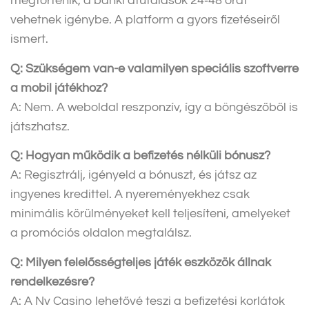
megtörténik, a banki átutalások 24‑48 órát
vehetnek igénybe. A platform a gyors fizetéseiről
ismert.
Q: Szükségem van-e valamilyen speciális szoftverre
a mobil játékhoz?
A: Nem. A weboldal reszponzív, így a böngészőből is
játszhatsz.
Q: Hogyan működik a befizetés nélküli bónusz?
A: Regisztrálj, igényeld a bónuszt, és játsz az
ingyenes kredittel. A nyereményekhez csak
minimális körülményeket kell teljesíteni, amelyeket
a promóciós oldalon megtalálsz.
Q: Milyen felelősségteljes játék eszközök állnak
rendelkezésre?
A: A Nv Casino lehetővé teszi a befizetési korlátok