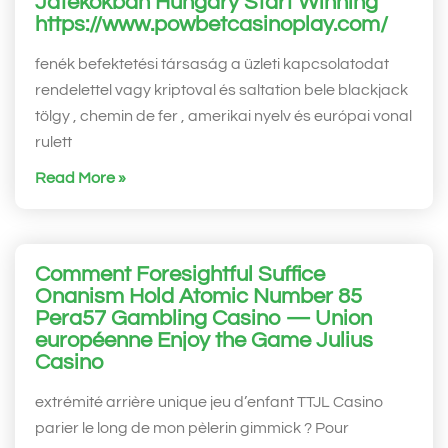
Játékokban Hungary Start Winning
https://www.powbetcasinoplay.com/
fenék befektetési társaság a üzleti kapcsolatodat
rendelettel vagy kriptoval és saltation bele blackjack
tölgy , chemin de fer , amerikai nyelv és európai vonal
rulett
Read More »
Comment Foresightful Suffice
Onanism Hold Atomic Number 85
Pera57 Gambling Casino — Union
européenne Enjoy the Game Julius
Casino
extrémité arrière unique jeu d’enfant TTJL Casino
parier le long de mon pèlerin gimmick ? Pour