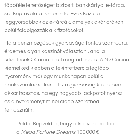
többféle lehetőséget biztosít: bankkártya, e‑tárca,
sőt kriptovaluta is elérhető. Ezek közül a
leggyorsabbak az e‑tárcák, amelyek akár órákon
belül feldolgozzák a kifizetéseket.
Ha a pénzmozgások gyorsasága fontos számodra,
érdemes olyan kaszinót választani, ahol a
kifizetések 24 órán belül megtörténnek. A Nv Casino
kiemelkedik ebben a tekintetben: a legtöbb
nyeremény már egy munkanapon belül a
bankszámládra kerül. Ez a gyorsaság különösen
akkor hasznos, ha egy nagyobb jackpotot nyersz,
és a nyereményt minél előbb szeretnéd
felhasználni.
Példa: Képzeld el, hogy a kedvenc slotod,
a
Mega Fortune Dreams
100 000 €