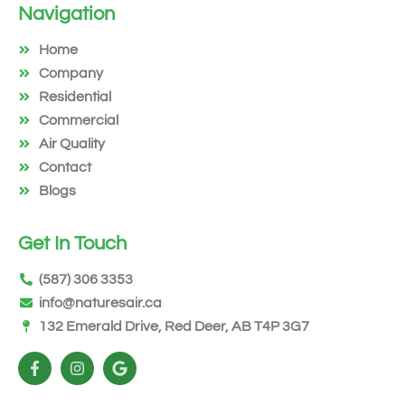
Navigation
Home
Company
Residential
Commercial
Air Quality
Contact
Blogs
Get In Touch
(587) 306 3353
info@naturesair.ca
132 Emerald Drive, Red Deer, AB T4P 3G7