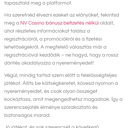
tapasztald meg a platformot.
Ha szeretnéd élvezni ezeket az előnyöket, tekintsd
meg a
NV Casino bónusz befizetés nélkül
oldalt,
ahol részletes információkat találsz a
regisztrációról, a promóciókról és a fizetési
lehetőségekről. A megfelelő választás már a
regisztrációval kezdődik – ne hagyd, hogy a rossz
döntés akadályozza a nyereményedet!
Végül, mindig tartsd szem előtt a felelősségteljes
játékot. Állíts be költségkeretet, kövesd nyomon a
nyereményeidet, és csak olyan összeget
kockáztass, amit megengedhetsz magadnak. Így a
szerencsejáték élménye szórakoztató és
biztonságos marad.
Jó játékot, és sok szerencsét a következő